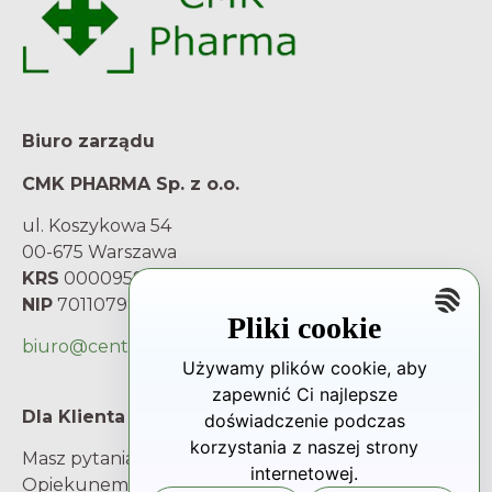
Biuro zarządu
CMK PHARMA Sp. z o.o.
ul. Koszykowa 54
00-675 Warszawa
KRS
0000959251
NIP
7011079842
Pliki cookie
biuro@centrum-mk.pl
Używamy plików cookie, aby
zapewnić Ci najlepsze
Dla Klienta
doświadczenie podczas
korzystania z naszej strony
Masz pytania i wątpliwości? Porozmawiaj z
internetowej.
Opiekunem Klienta.