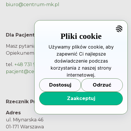
biuro@centrum-mk.pl
Pliki cookie
Dla Pacjenta
Masz pytania i wątpliwości? Porozmawiaj z
Używamy plików cookie, aby
Opiekunem Pacjenta.
zapewnić Ci najlepsze
doświadczenie podczas
tel.
+48 731 93 66 66
korzystania z naszej strony
pacjent@centrum-mk.pl
internetowej.
Dostosuj
Odrzuć
Zaakceptuj
Rzecznik Praw Pacjenta
Adres
ul. Młynarska 46
01-171 Warszawa