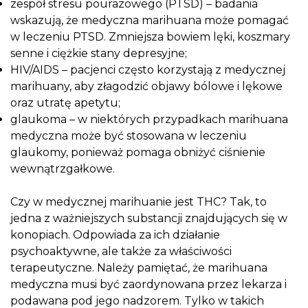
zespół stresu pourazowego (PTSD) – badania
wskazują, że medyczna marihuana może pomagać
w leczeniu PTSD. Zmniejsza bowiem lęki, koszmary
senne i ciężkie stany depresyjne;
HIV/AIDS – pacjenci często korzystają z medycznej
marihuany, aby złagodzić objawy bólowe i lękowe
oraz utratę apetytu;
glaukoma – w niektórych przypadkach marihuana
medyczna może być stosowana w leczeniu
glaukomy, ponieważ pomaga obniżyć ciśnienie
wewnątrzgałkowe.
Czy w medycznej marihuanie jest THC? Tak, to
jedna z ważniejszych substancji znajdujących się w
konopiach. Odpowiada za ich działanie
psychoaktywne, ale także za właściwości
terapeutyczne. Należy pamiętać, że marihuana
medyczna musi być zaordynowana przez lekarza i
podawana pod jego nadzorem
.
Tylko w takich