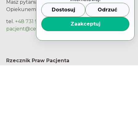
Masz pytania i wątpliwości? Porozmawiaj z
Opiekunem Pacjenta.
Dostosuj
Odrzuć
tel.
+48 731 93 66 66
Zaakceptuj
pacjent@centrum-mk.pl
Rzecznik Praw Pacjenta
Adres
ul. Młynarska 46
01-171 Warszawa
NIP 5252226025
Regon 017445217
Kontakt
800 190 590