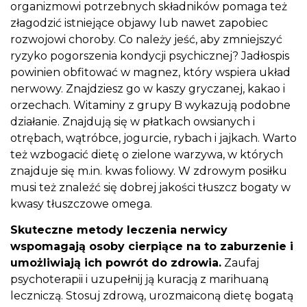
organizmowi potrzebnych składników pomaga też
złagodzić istniejące objawy lub nawet zapobiec
rozwojowi choroby. Co należy jeść, aby zmniejszyć
ryzyko pogorszenia kondycji psychicznej? Jadłospis
powinien obfitować w magnez, który wspiera układ
nerwowy. Znajdziesz go w kaszy gryczanej, kakao i
orzechach. Witaminy z grupy B wykazują podobne
działanie. Znajdują się w płatkach owsianych i
otrębach, wątróbce, jogurcie, rybach i jajkach. Warto
też wzbogacić dietę o zielone warzywa, w których
znajduje się m.in. kwas foliowy. W zdrowym posiłku
musi też znaleźć się dobrej jakości tłuszcz bogaty w
kwasy tłuszczowe omega.
Skuteczne metody leczenia nerwicy
wspomagają osoby cierpiące na to zaburzenie i
umożliwiają ich powrót do zdrowia.
Zaufaj
psychoterapii i uzupełnij ją kuracją z marihuaną
leczniczą. Stosuj zdrową, urozmaiconą dietę bogatą