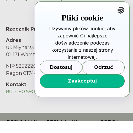
Pliki cookie
Używamy plików cookie, aby
Rzecznik Praw Pacjenta
zapewnić Ci najlepsze
Adres
doświadczenie podczas
ul. Młynarska 46
korzystania z naszej strony
01-171 Warszawa
internetowej.
NIP 5252226025
Dostosuj
Odrzuć
Regon 017445217
Zaakceptuj
Kontakt
800 190 590
REGULAMIN
REGULAMIN
RODO I
ORGANIZACYJNY
COOKIES