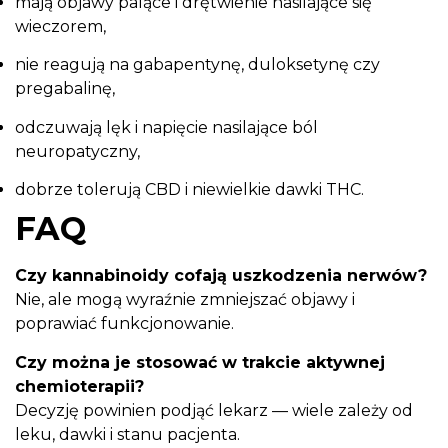
mają objawy palące i drętwienie nasilające się
wieczorem,
nie reagują na gabapentynę, duloksetynę czy
pregabalinę,
odczuwają lęk i napięcie nasilające ból
neuropatyczny,
dobrze tolerują CBD i niewielkie dawki THC.
FAQ
Czy kannabinoidy cofają uszkodzenia nerwów?
Nie, ale mogą wyraźnie zmniejszać objawy i
poprawiać funkcjonowanie.
Czy można je stosować w trakcie aktywnej
chemioterapii?
Decyzję powinien podjąć lekarz — wiele zależy od
leku, dawki i stanu pacjenta.