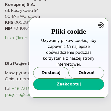
Konopnej S.A.
ul. Koszykowa 54
00-675 Warszawa
KRS
0000877729
NIP
7011016480
Pliki cookie
biuro@centrum-mk.pl
Używamy plików cookie, aby
zapewnić Ci najlepsze
doświadczenie podczas
korzystania z naszej strony
Dla Pacjenta
internetowej.
Dostosuj
Odrzuć
Masz pytania i wątpliwości? Porozmawiaj z
Opiekunem Pacjenta.
Zaakceptuj
tel.
+48 731 93 66 66
pacjent@centrum-mk.pl