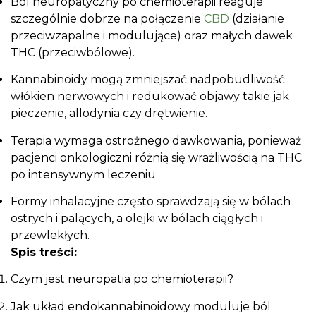
Ból neuropatyczny po chemioterapii reaguje
szczególnie dobrze na połączenie
CBD
(działanie
przeciwzapalne i modulujące) oraz małych dawek
THC (przeciwbólowe).
Kannabinoidy mogą zmniejszać nadpobudliwość
włókien nerwowych i redukować objawy takie jak
pieczenie, allodynia czy drętwienie.
Terapia wymaga ostrożnego dawkowania, ponieważ
pacjenci onkologiczni różnią się wrażliwością na THC
po intensywnym leczeniu.
Formy inhalacyjne często sprawdzają się w bólach
ostrych i palących, a olejki w bólach ciągłych i
przewlekłych.
Spis treści:
Czym jest neuropatia po chemioterapii?
Jak układ endokannabinoidowy moduluje ból