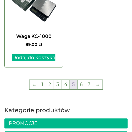
Waga KC-1000
89.00
zł
Dodaj do koszyka
←
1
2
3
4
5
6
7
→
Kategorie produktów
PROMOCJE