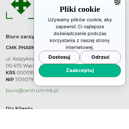
Pliki cookie
Używamy plików cookie, aby
zapewnić Ci najlepsze
doświadczenie podczas
Biuro zarządu
korzystania z naszej strony
internetowej.
CMK PHARMA Sp. z o.o.
Dostosuj
Odrzuć
ul. Koszykowa 54
00-675 Warszawa
Zaakceptuj
KRS
0000959251
NIP
7011079842
biuro@centrum-mk.pl
Dla Klienta
Masz pytania i wątpliwości? Porozmawiaj z
Opiekunem Klienta.