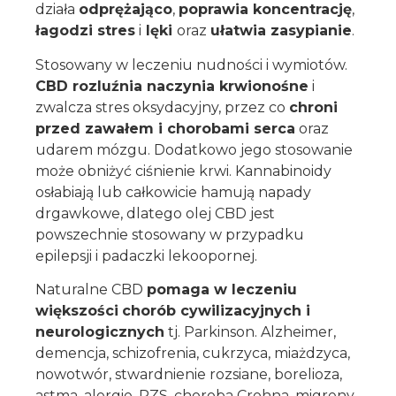
działa
odprężająco
,
poprawia koncentrację
,
łagodzi stres
i
lęki
oraz
ułatwia zasypianie
.
Stosowany w leczeniu nudności i wymiotów.
CBD rozluźnia naczynia krwionośne
i
zwalcza stres oksydacyjny, przez co
chroni
przed zawałem i chorobami serca
oraz
udarem mózgu. Dodatkowo jego stosowanie
może obniżyć ciśnienie krwi. Kannabinoidy
osłabiają lub całkowicie hamują napady
drgawkowe, dlatego olej CBD jest
powszechnie stosowany w przypadku
epilepsji i padaczki lekoopornej.
Naturalne CBD
pomaga w leczeniu
większości
chorób cywilizacyjnych i
neurologicznych
tj. Parkinson. Alzheimer,
demencja, schizofrenia, cukrzyca, miażdzyca,
nowotwór, stwardnienie rozsiane, borelioza,
astma, alergie, RZS, choroba Crohna, migreny,