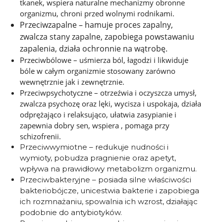
tkanek, wspiera naturalne mechanizmy obronne
organizmu, chroni przed wolnymi rodnikami.
Przeciwzapalne – hamuje proces zapalny,
zwalcza stany zapalne, zapobiega powstawaniu
zapalenia, działa ochronnie na wątrobę.
Przeciwbólowe – uśmierza ból, łagodzi i likwiduje
bóle w całym organizmie stosowany zarówno
wewnętrznie jak i zewnętrznie.
Przeciwpsychotyczne – otrzeźwia i oczyszcza umysł,
zwalcza psychozę oraz lęki, wycisza i uspokaja, działa
odprężająco i relaksująco, ułatwia zasypianie i
zapewnia dobry sen, wspiera , pomaga przy
schizofrenii.
Przeciwwymiotne – redukuje nudności i
wymioty, pobudza pragnienie oraz apetyt,
wpływa na prawidłowy metabolizm organizmu.
Przeciwbakteryjne – posiada silne właściwości
bakteriobójcze, unicestwia bakterie i zapobiega
ich rozmnażaniu, spowalnia ich wzrost, działając
podobnie do antybiotyków.