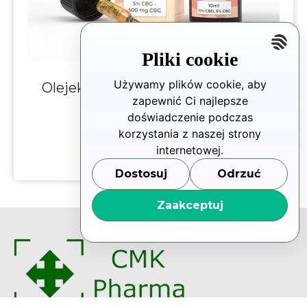
Pliki cookie
Używamy plików cookie, aby
Olejek Konopny Broad Spectrum
zapewnić Ci najlepsze
CBD 10% + CBG 5%
doświadczenie podczas
219.00
zł
korzystania z naszej strony
internetowej.
Dodaj do koszyka
Dostosuj
Odrzuć
Zaakceptuj