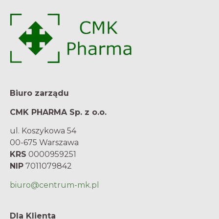
Biuro zarządu
CMK PHARMA Sp. z o.o.
ul. Koszykowa 54
00-675 Warszawa
KRS
0000959251
NIP
7011079842
biuro@centrum-mk.pl
Dla Klienta