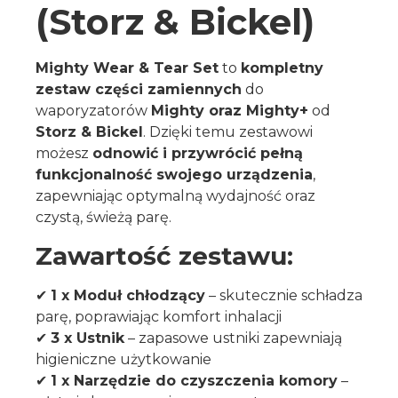
(Storz & Bickel)
Mighty Wear & Tear Set
to
kompletny
zestaw części zamiennych
do
waporyzatorów
Mighty oraz Mighty+
od
Storz & Bickel
. Dzięki temu zestawowi
możesz
odnowić i przywrócić pełną
funkcjonalność swojego urządzenia
,
zapewniając optymalną wydajność oraz
czystą, świeżą parę.
Zawartość zestawu:
✔
1 x Moduł chłodzący
– skutecznie schładza
parę, poprawiając komfort inhalacji
✔
3 x Ustnik
– zapasowe ustniki zapewniają
higieniczne użytkowanie
✔
1 x Narzędzie do czyszczenia komory
–