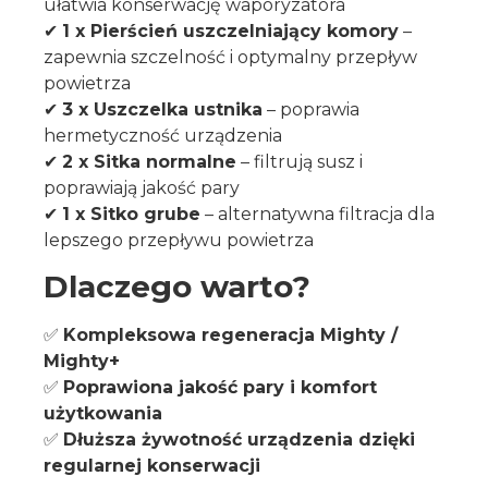
ułatwia konserwację waporyzatora
✔
1 x Pierścień uszczelniający komory
–
zapewnia szczelność i optymalny przepływ
powietrza
✔
3 x Uszczelka ustnika
– poprawia
hermetyczność urządzenia
✔
2 x Sitka normalne
– filtrują susz i
poprawiają jakość pary
✔
1 x Sitko grube
– alternatywna filtracja dla
lepszego przepływu powietrza
Dlaczego warto?
✅
Kompleksowa regeneracja Mighty /
Mighty+
✅
Poprawiona jakość pary i komfort
użytkowania
✅
Dłuższa żywotność urządzenia dzięki
regularnej konserwacji