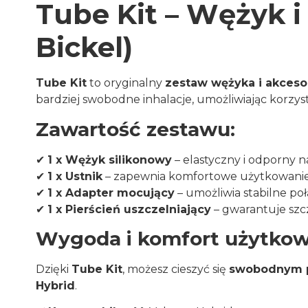
Tube Kit – Wężyk i
Bickel)
Tube Kit
to oryginalny
zestaw wężyka i akceso
bardziej swobodne inhalacje, umożliwiając korzyst
Zawartość zestawu:
✔
1 x Wężyk silikonowy
– elastyczny i odporny 
✔
1 x Ustnik
– zapewnia komfortowe użytkowani
✔
1 x Adapter mocujący
– umożliwia stabilne p
✔
1 x Pierścień uszczelniający
– gwarantuje szc
Wygoda i komfort użytkow
Dzięki
Tube Kit
, możesz cieszyć się
swobodnym 
Hybrid
.