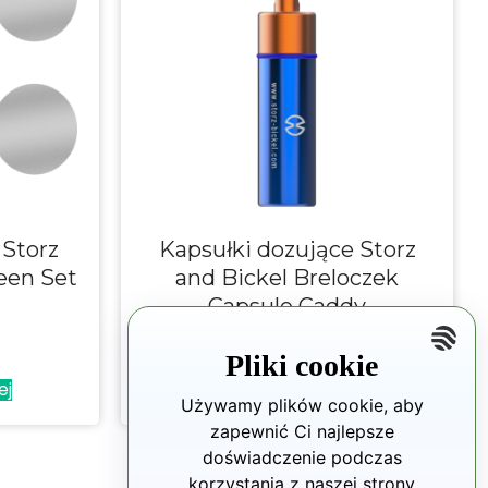
 Storz
Kapsułki dozujące Storz
een Set
and Bickel Breloczek
Capsule Caddy
22.95
zł
Pliki cookie
ej
Dodaj do koszyka
Używamy plików cookie, aby
zapewnić Ci najlepsze
doświadczenie podczas
korzystania z naszej strony