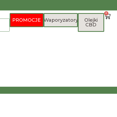
0
PROMOCJE
Waporyzatory
Olejki
CBD