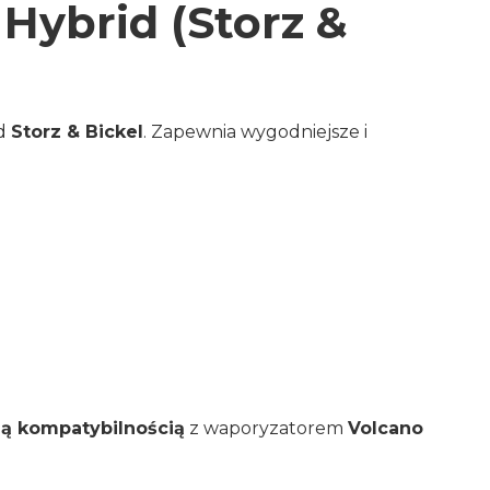
 Hybrid (Storz &
d
Storz & Bickel
. Zapewnia wygodniejsze i
ną kompatybilnością
z waporyzatorem
Volcano