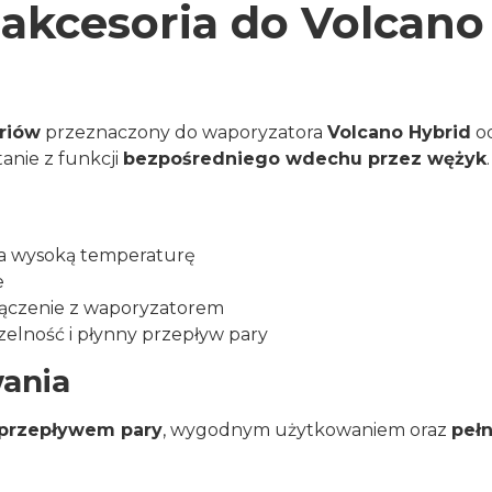
 akcesoria do Volcano
riów
przeznaczony do waporyzatora
Volcano Hybrid
o
anie z funkcji
bezpośredniego wdechu przez wężyk
.
na wysoką temperaturę
e
ołączenie z waporyzatorem
zelność i płynny przepływ pary
ania
przepływem pary
, wygodnym użytkowaniem oraz
peł