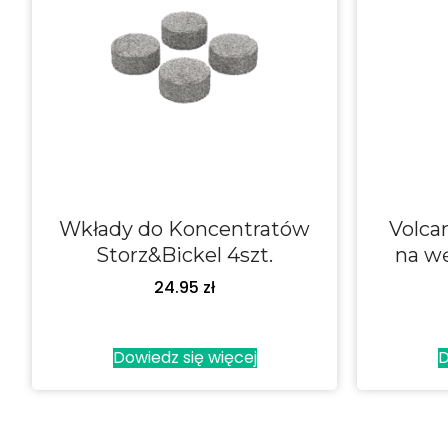
Wkłady do Koncentratów
Volca
Storz&Bickel 4szt.
na wę
24.95
zł
Dowiedz się więcej
D