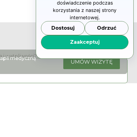
doświadczenie podczas
korzystania z naszej strony
internetowej.
Dostosuj
Odrzuć
Zaakceptuj
 i wątpliwości?
rapii medyczną
UMÓW WIZYTĘ
j z Opiekunem
93 66 66
trum-mk.pl