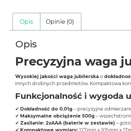
Opis
Opinie (0)
Opis
Precyzyjna waga ju
Wysokiej jakości waga jubilerska
o
dokładnośc
innych drobnych przedmiotów. Kompaktowa konstru
Funkcjonalność i wygoda 
✔
Dokładność do 0.01g
– precyzyjne odmierzanie
✔
Maksymalne obciążenie 500g
– wszechstron
✔
Zasilanie: 2xAAA (baterie w zestawie)
– goto
✔
Kompaktowe wymiary:
127mm x 105mm x 17m