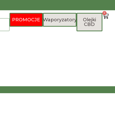
0
PROMOCJE
Waporyzatory
Olejki
CBD