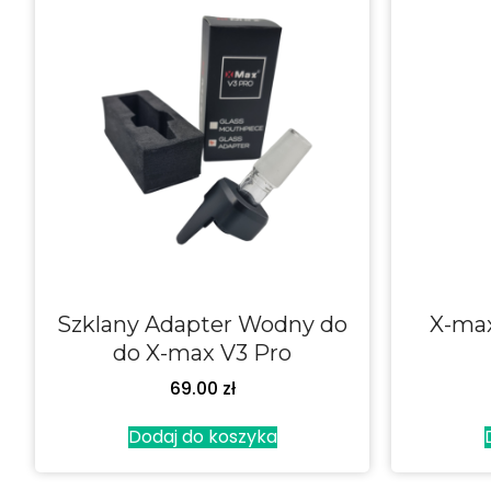
Szklany Adapter Wodny do
X-max
do X-max V3 Pro
69.00
zł
Dodaj do koszyka