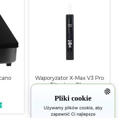
cano
Waporyzator X-Max V3 Pro
Titanium Glass
399.00
zł
Pliki cookie
a
Wybierz opcje
Używamy plików cookie, aby
zapewnić Ci najlepsze