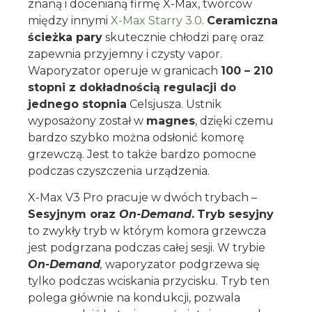
znaną i docenianą firmę X-Max, twórców
między innymi
X-Max Starry 3.0
.
Ceramiczna
ścieżka pary
skutecznie chłodzi parę oraz
zapewnia przyjemny i czysty vapor.
Waporyzator operuje w granicach
100 – 210
stopni z dokładnością regulacji do
jednego stopnia
Celsjusza. Ustnik
wyposażony został w
magnes
, dzięki czemu
bardzo szybko można odsłonić komorę
grzewczą. Jest to także bardzo pomocne
podczas czyszczenia urządzenia.
X-Max V3 Pro pracuje w dwóch trybach –
Sesyjnym oraz
On-Demand
.
Tryb sesyjny
to zwykły tryb w którym komora grzewcza
jest podgrzana podczas całej sesji. W trybie
On-Demand
,
waporyzator podgrzewa się
tylko podczas wciskania przycisku. Tryb ten
polega głównie na kondukcji, pozwala