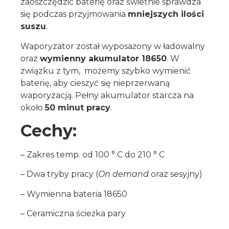
zaoszczędzić baterię oraz świetnie sprawdza
się podczas przyjmowania
mniejszych ilości
suszu
.
Waporyzator został wyposażony w ładowalny
oraz
wymienny akumulator 18650
. W
związku z tym, możemy szybko wymienić
baterię, aby cieszyć się nieprzerwaną
waporyzacją. Pełny akumulator starcza na
około
50 minut pracy
.
Cechy:
– Zakres temp. od 100 ° C do 210 ° C
– Dwa tryby pracy (
On demand
oraz sesyjny)
– Wymienna bateria 18650
– Ceramiczna ścieżka pary