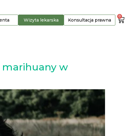
0
jenta
Wizyta lekarska
Konsultacja prawna
j marihuany w