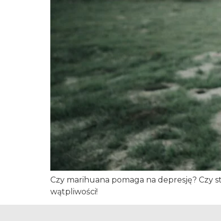
Czy marihuana pomaga na depresję? Czy st
wątpliwości!