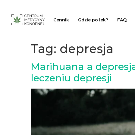
Cennik
Gdzie po lek?
FAQ
Tag:
depresja
Marihuana a depresj
leczeniu depresji