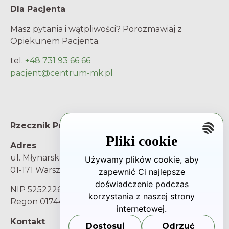
Dla Pacjenta
Masz pytania i wątpliwości? Porozmawiaj z
Opiekunem Pacjenta.
tel.
+48 731 93 66 66
pacjent@centrum-mk.pl
Rzecznik Praw Pacjenta
Pliki cookie
Adres
ul. Młynarska 46
Używamy plików cookie, aby
01-171 Warszawa
zapewnić Ci najlepsze
doświadczenie podczas
NIP 5252226025
korzystania z naszej strony
Regon 017445217
internetowej.
Kontakt
Dostosuj
Odrzuć