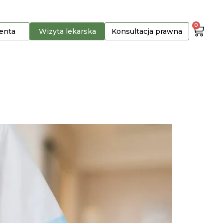
0
jenta
Wizyta lekarska
Konsultacja prawna