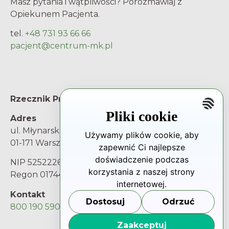
Masz pytania i wątpliwości? Porozmawiaj z
Opiekunem Pacjenta.
tel.
+48 731 93 66 66
pacjent@centrum-mk.pl
Rzecznik Praw Pacjenta
Pliki cookie
Adres
ul. Młynarska 46
Używamy plików cookie, aby
01-171 Warszawa
zapewnić Ci najlepsze
doświadczenie podczas
NIP 5252226025
korzystania z naszej strony
Regon 017445217
internetowej.
Kontakt
Dostosuj
Odrzuć
800 190 590
Zaakceptuj