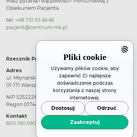
Masz pytania i wątpliwości? Porozmawiaj z
Opiekunem Pacjenta.
tel.
+48 731 93 66 66
pacjent@centrum-mk.pl
Pliki cookie
Rzecznik Praw Pacjenta
Używamy plików cookie, aby
Adres
zapewnić Ci najlepsze
ul. Młynarska 46
doświadczenie podczas
01-171 Warszawa
korzystania z naszej strony
NIP 5252226025
internetowej.
Regon 017445217
Dostosuj
Odrzuć
Kontakt
Zaakceptuj
800 190 590