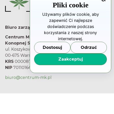
Pliki cookie
Używamy plików cookie, aby
zapewnić Ci najlepsze
doświadczenie podczas
Biuro zarządu
korzystania z naszej strony
Centrum Medycyny
internetowej.
Konopnej S.A.
Dostosuj
Odrzuć
ul. Koszykowa 54
00-675 Warszawa
Zaakceptuj
KRS
0000877729
NIP
7011016480
biuro@centrum-mk.pl
Dla Pacjenta
Masz pytania i wątpliwości? Porozmawiaj z