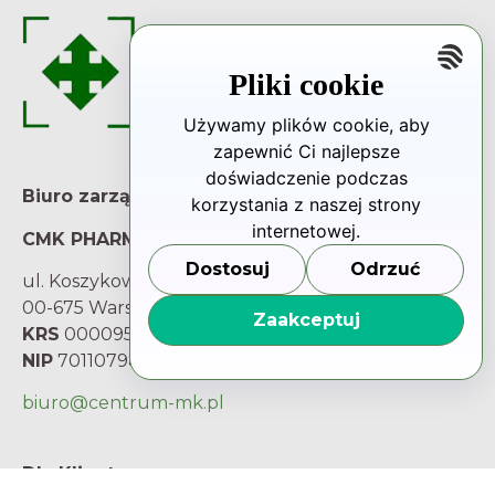
Pliki cookie
Używamy plików cookie, aby
zapewnić Ci najlepsze
doświadczenie podczas
Biuro zarządu
korzystania z naszej strony
internetowej.
CMK PHARMA Sp. z o.o.
Dostosuj
Odrzuć
ul. Koszykowa 54
00-675 Warszawa
Zaakceptuj
KRS
0000959251
NIP
7011079842
biuro@centrum-mk.pl
Dla Klienta