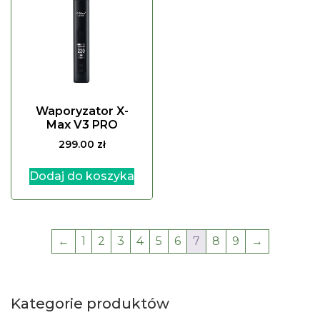
Waporyzator X-
Max V3 PRO
299.00
zł
Dodaj do koszyka
←
1
2
3
4
5
6
7
8
9
→
Kategorie produktów