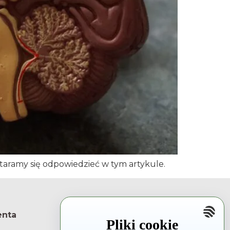
taramy się odpowiedzieć w tym artykule.
enta
Rzecznik Praw Pacjenta
Pliki cookie