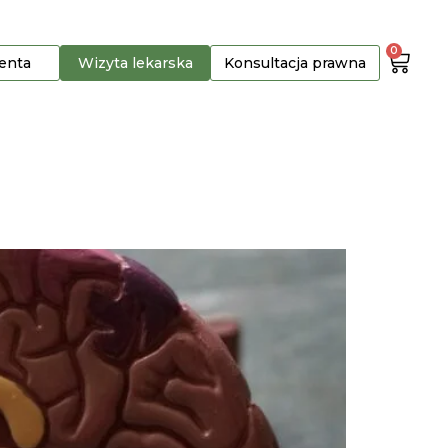
0
jenta
Wizyta lekarska
Konsultacja prawna