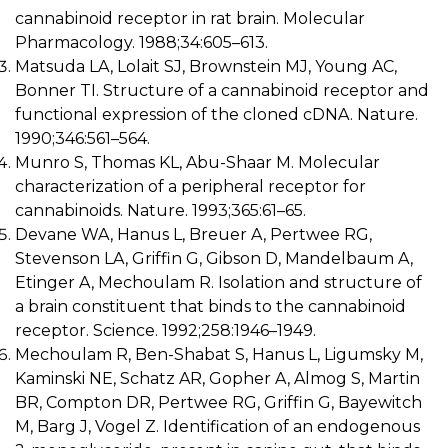
cannabinoid receptor in rat brain. Molecular
Pharmacology. 1988;34:605–613.
Matsuda LA, Lolait SJ, Brownstein MJ, Young AC,
Bonner TI. Structure of a cannabinoid receptor and
functional expression of the cloned cDNA. Nature.
1990;346:561–564.
Munro S, Thomas KL, Abu-Shaar M. Molecular
characterization of a peripheral receptor for
cannabinoids. Nature. 1993;365:61–65.
Devane WA, Hanus L, Breuer A, Pertwee RG,
Stevenson LA, Griffin G, Gibson D, Mandelbaum A,
Etinger A, Mechoulam R. Isolation and structure of
a brain constituent that binds to the cannabinoid
receptor. Science. 1992;258:1946–1949.
Mechoulam R, Ben-Shabat S, Hanus L, Ligumsky M,
Kaminski NE, Schatz AR, Gopher A, Almog S, Martin
BR, Compton DR, Pertwee RG, Griffin G, Bayewitch
M, Barg J, Vogel Z. Identification of an endogenous