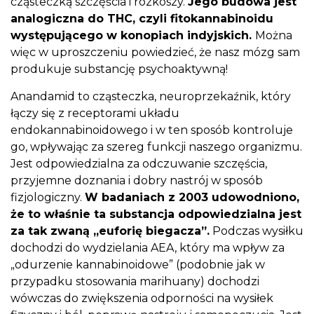
cząsteczką szczęścia i rozkoszy.
Jego budowa jest
analogiczna do THC, czyli fitokannabinoidu
występującego w konopiach indyjskich.
Można
więc w uproszczeniu powiedzieć, że nasz mózg sam
produkuje substancję psychoaktywną!
Anandamid to cząsteczka, neuroprzekaźnik, który
łączy się z receptorami układu
endokannabinoidowego i w ten sposób kontroluje
go, wpływając za szereg funkcji naszego organizmu.
Jest odpowiedzialna za odczuwanie szczęścia,
przyjemne doznania i dobry nastrój w sposób
fizjologiczny.
W badaniach z 2003 udowodniono,
że to właśnie ta substancja odpowiedzialna jest
za tak zwaną „euforię biegacza”.
Podczas wysiłku
dochodzi do wydzielania AEA, który ma wpływ za
„odurzenie kannabinoidowe” (podobnie jak w
przypadku stosowania marihuany) dochodzi
wówczas do zwiększenia odporności na wysiłek