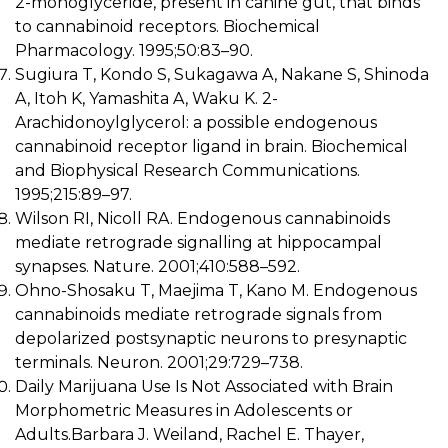
2-monoglyceride, present in canine gut, that binds
to cannabinoid receptors. Biochemical
Pharmacology. 1995;50:83–90.
Sugiura T, Kondo S, Sukagawa A, Nakane S, Shinoda
A, Itoh K, Yamashita A, Waku K. 2-
Arachidonoylglycerol: a possible endogenous
cannabinoid receptor ligand in brain. Biochemical
and Biophysical Research Communications.
1995;215:89–97.
Wilson RI, Nicoll RA. Endogenous cannabinoids
mediate retrograde signalling at hippocampal
synapses. Nature. 2001;410:588–592.
Ohno-Shosaku T, Maejima T, Kano M. Endogenous
cannabinoids mediate retrograde signals from
depolarized postsynaptic neurons to presynaptic
terminals. Neuron. 2001;29:729–738.
Daily Marijuana Use Is Not Associated with Brain
Morphometric Measures in Adolescents or
Adults.Barbara J. Weiland, Rachel E. Thayer,