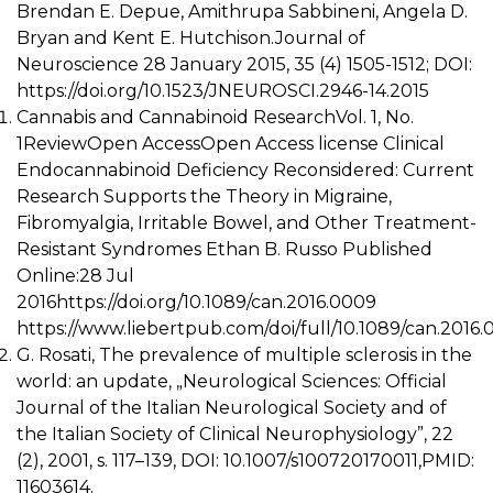
Brendan E. Depue, Amithrupa Sabbineni, Angela D.
Bryan and Kent E. Hutchison.Journal of
Neuroscience 28 January 2015, 35 (4) 1505-1512; DOI:
https://doi.org/10.1523/JNEUROSCI.2946-14.2015
Cannabis and Cannabinoid ResearchVol. 1, No.
1ReviewOpen AccessOpen Access license Clinical
Endocannabinoid Deficiency Reconsidered: Current
Research Supports the Theory in Migraine,
Fibromyalgia, Irritable Bowel, and Other Treatment-
Resistant Syndromes Ethan B. Russo Published
Online:28 Jul
2016https://doi.org/10.1089/can.2016.0009
https://www.liebertpub.com/doi/full/10.1089/can.2016
G. Rosati, The prevalence of multiple sclerosis in the
world: an update, „Neurological Sciences: Official
Journal of the Italian Neurological Society and of
the Italian Society of Clinical Neurophysiology”, 22
(2), 2001, s. 117–139, DOI: 10.1007/s100720170011,PMID:
11603614.