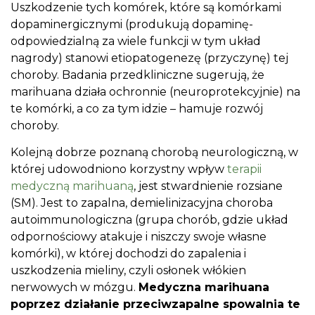
Uszkodzenie tych komórek, które są komórkami
dopaminergicznymi (produkują dopaminę-
odpowiedzialną za wiele funkcji w tym układ
nagrody) stanowi etiopatogenezę (przyczynę) tej
choroby. Badania przedkliniczne sugerują, że
marihuana działa ochronnie (neuroprotekcyjnie) na
te komórki, a co za tym idzie – hamuje rozwój
choroby.
Kolejną dobrze poznaną chorobą neurologiczną, w
której udowodniono korzystny wpływ
terapii
medyczną marihuaną
, jest stwardnienie rozsiane
(SM). Jest to zapalna, demielinizacyjna choroba
autoimmunologiczna (grupa chorób, gdzie układ
odpornościowy atakuje i niszczy swoje własne
komórki), w której dochodzi do zapalenia i
uszkodzenia mieliny, czyli osłonek włókien
nerwowych w mózgu.
Medyczna marihuana
poprzez działanie przeciwzapalne spowalnia te