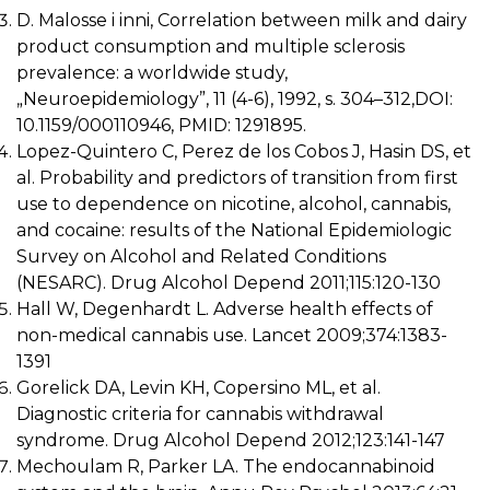
D. Malosse i inni, Correlation between milk and dairy
product consumption and multiple sclerosis
prevalence: a worldwide study,
„Neuroepidemiology”, 11 (4-6), 1992, s. 304–312,DOI:
10.1159/000110946, PMID: 1291895.
Lopez-Quintero C, Perez de los Cobos J, Hasin DS, et
al. Probability and predictors of transition from first
use to dependence on nicotine, alcohol, cannabis,
and cocaine: results of the National Epidemiologic
Survey on Alcohol and Related Conditions
(NESARC). Drug Alcohol Depend 2011;115:120-130
Hall W, Degenhardt L. Adverse health effects of
non-medical cannabis use. Lancet 2009;374:1383-
1391
Gorelick DA, Levin KH, Copersino ML, et al.
Diagnostic criteria for cannabis withdrawal
syndrome. Drug Alcohol Depend 2012;123:141-147
Mechoulam R, Parker LA. The endocannabinoid