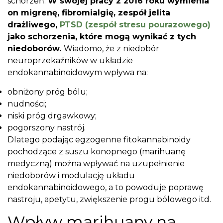
schorzeń.
W swojej pracy z 2016 roku wymienia
on migrenę, fibromialgię, zespół jelita
drażliwego,
PTSD (zespół stresu pourazowego)
jako schorzenia, które mogą wynikać z tych
niedoborów.
Wiadomo, że z niedobór
neuroprzekaźników w układzie
endokannabinoidowym wpływa na:
obniżony próg bólu;
nudności;
niski próg drgawkowy;
pogorszony nastrój.
Dlatego podając egzogenne fitokannabinoidy
pochodzące z suszu konopnego (marihuanę
medyczną) można wpływać na uzupełnienie
niedoborów i modulację układu
endokannabinoidowego, a to powoduje poprawę
nastroju, apetytu, zwiększenie progu bólowego itd.
Wpływ marihuany na