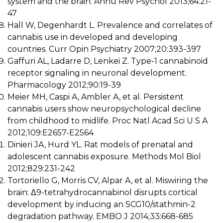
system and the brain. Annu Rev Psychol 2013;64:21-
47
Hall W, Degenhardt L. Prevalence and correlates of
cannabis use in developed and developing
countries. Curr Opin Psychiatry 2007;20:393-397
Gaffuri AL, Ladarre D, Lenkei Z. Type-1 cannabinoid
receptor signaling in neuronal development.
Pharmacology 2012;90:19-39
Meier MH, Caspi A, Ambler A, et al. Persistent
cannabis users show neuropsychological decline
from childhood to midlife. Proc Natl Acad Sci U S A
2012;109:E2657-E2564
Dinieri JA, Hurd YL. Rat models of prenatal and
adolescent cannabis exposure. Methods Mol Biol
2012;829:231-242
Tortoriello G, Morris CV, Alpar A, et al. Miswiring the
brain: Δ9-tetrahydrocannabinol disrupts cortical
development by inducing an SCG10/stathmin-2
degradation pathway. EMBO J 2014;33:668-685