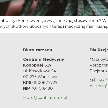
ihuany i konsekwencje związane z jej stosowaniem? W art
 i innych skutków ubocznych terapii medyczną marihuaną.
Biuro zarządu
Dla Pacj
Centrum Medycyny
Masz pyta
Konopnej S.A.
Porozmaw
ul. Koszykowa 54
Pacjenta.
00-675 Warszawa
tel.
+48 7
KRS
0000877729
pacjent
NIP
7011016480
biuro@centrum-mk.pl