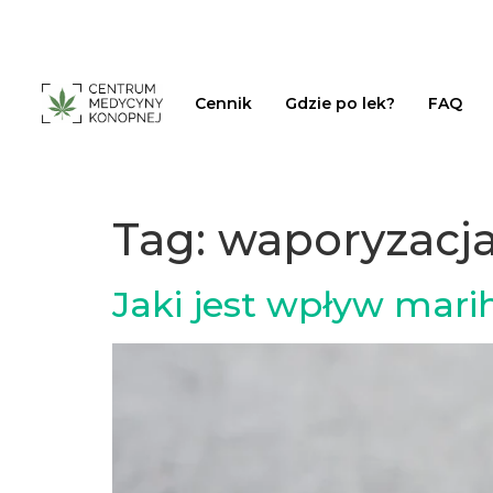
Cennik
Gdzie po lek?
FAQ
Tag:
waporyzacj
Jaki jest wpływ mar