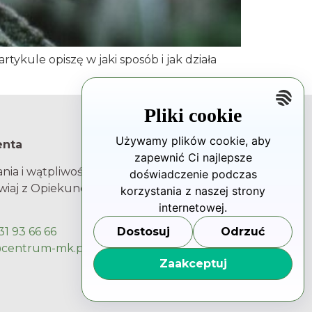
ykule opiszę w jaki sposób i jak działa
Pliki cookie
Używamy plików cookie, aby
enta
Rzecznik Praw Pacjenta
zapewnić Ci najlepsze
nia i wątpliwości?
Adres
doświadczenie podczas
iaj z Opiekunem
ul. Młynarska 46
korzystania z naszej strony
01-171 Warszawa
internetowej.
Dostosuj
Odrzuć
31 93 66 66
NIP 5252226025
@centrum-mk.pl
Regon 017445217
Zaakceptuj
Kontakt
800 190 590