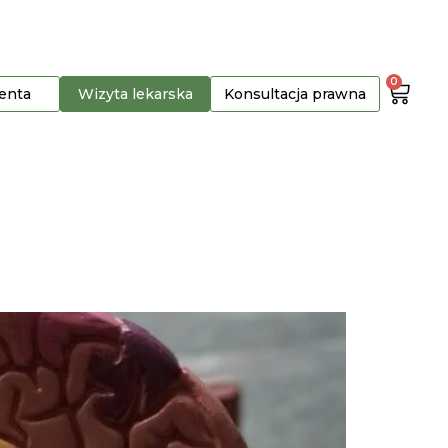
0
jenta
Wizyta lekarska
Konsultacja prawna