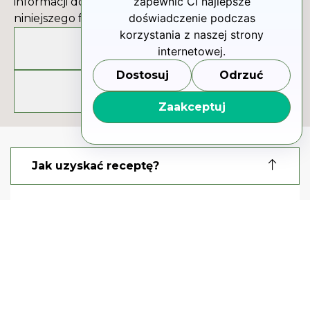
zapewnić Ci najlepsze
informacji dot. naszej oferty oraz skorzystania z
doświadczenie podczas
niniejszego formularza.
korzystania z naszej strony
Zadzwoń
internetowej.
Dostosuj
Odrzuć
Napisz
Zaakceptuj
Jak uzyskać receptę?
Kliknij w link poniżej i sprawdź
dogodny termin Pierwszej
Wizyty w Centrum Medycyny
Konopnej.
Sprawdź najbliższe terminy