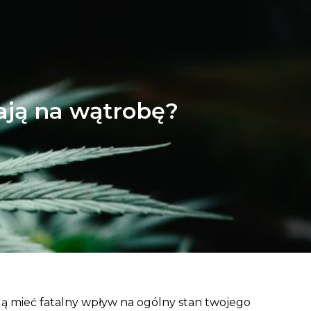
ają na wątrobę?
gą mieć fatalny wpływ na ogólny stan twojego