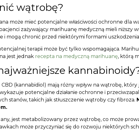
nić wątrobę?
ana może mieć potencjalne właściwości ochronne dla wą
pacjenci zażywający marihuanę medyczną mieli niższy ws
e i mogą chronić przed niektórymi formami uszkodzenia
otencjalnej terapii może być tylko wspomagająca. Mari
na jest jednak
recepta na medyczną marihuanę
, którą 
najważniejsze kannabinoidy
 i CBD (kannabidiol) mają różny wpływ na wątrobę, któ
wykazuje potencjalne działanie ochronne i przeciwzapa
h stanów, takich jak stłuszczenie wątroby czy fibroza.
em.
any, jest metabolizowany przez wątrobę, co może prowad
awkach może przyczyniać się do rozwoju niektórych scho