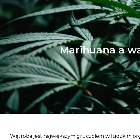
Marihuana a wą
Wątroba jest największym gruczołem w ludzkim orga