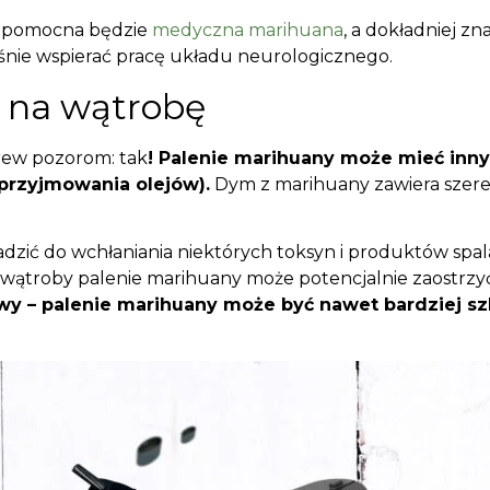
u pomocna będzie
medyczna marihuana
, a dokładniej zn
śnie wspierać pracę układu neurologicznego.
 na wątrobę
brew pozorom: tak
! Palenie marihuany może mieć inn
przyjmowania olejów).
Dym z marihuany zawiera szere
ić do wchłaniania niektórych toksyn i produktów spal
 wątroby palenie marihuany może potencjalnie zaostrzy
 – palenie marihuany może być nawet bardziej szko