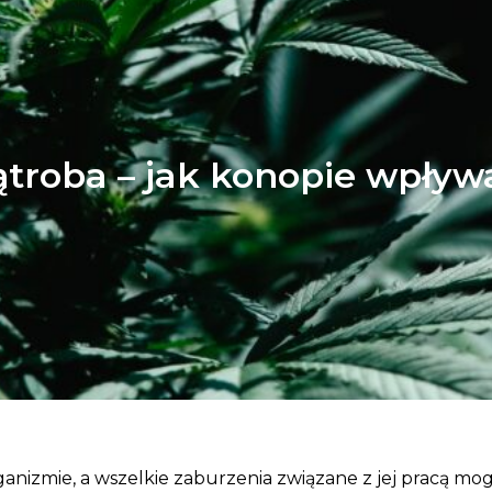
troba – jak konopie wpływ
nizmie, a wszelkie zaburzenia związane z jej pracą mo