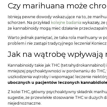
Czy marihuana może chro
Istnieją pewne dowody wskazujące na to, że marihu
schorzeń. Na przykład
kolejne badania
wykazały, że 
że kannabinoidy mogą mieć działanie przeciwzapaln
Warto jednak pamiętać, że taka rola marihuany w p
problem i nie zastąpi tradycyjnego leczenia!
Koniecz
Jak na wątrobę wpływają 
Kannabinoidy takie jak THC (tetrahydrokannabinol)
mniejszej psychoaktywności w porównaniu do THC, 
uszkodzenia wątroby i wspomagać leczenie niektóryc
ubocznych u pacjentów leczonych kannabidiol
Z kolei THC, główny psychoaktywny składnik marihu
sugestie, że przewlekłe stosowanie THC w dużych d
niejednoznaczne.