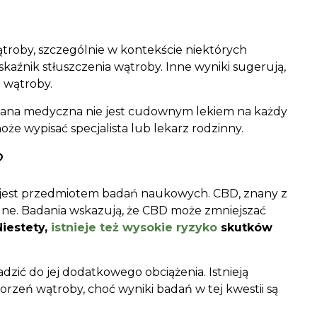
troby, szczególnie w kontekście niektórych
kaźnik stłuszczenia wątroby. Inne wyniki sugerują,
 wątroby.
huana medyczna nie jest cudownym lekiem na każdy
może wypisać specjalista lub lekarz rodzinny.
?
ry jest przedmiotem badań naukowych. CBD, znany z
lne. Badania wskazują, że CBD może zmniejszać
Niestety,
istnieje też wysokie ryzyko
skutków
zić do jej dodatkowego obciążenia. Istnieją
rzeń wątroby, choć wyniki badań w tej kwestii są