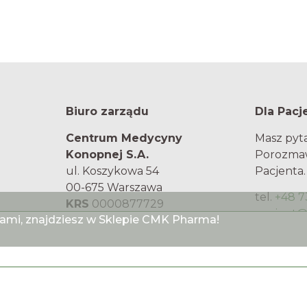
Biuro zarządu
Dla Pacj
Centrum Medycyny
Masz pyta
Konopnej S.A.
Porozmaw
ul. Koszykowa 54
Pacjenta.
00-675 Warszawa
tel.
+48 7
KRS
0000877729
pacjent
iami, znajdziesz w Sklepie CMK Pharma!
NIP
7011016480
biuro@centrum-mk.pl