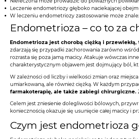
Nieleczona może prowadzić do poważnych powikłań 
Leczenie endometriozy głęboko naciekającej obejmuj
W leczeniu endometriozy zastosowanie może znal
Endometrioza – co to za c
Endometrioza jest chorobą ciężką i przewlekłą,
zdarzają się przypadki zachorowania zarówno wśró
rozrasta się poza jamą macicy. Atakuje wówczas inne
charakterystycznym objawem jest dojmujący ból, któ
W zależności od liczby i wielkości zmian oraz miej
umiarkowaną, ale również ciężką. W każdym przypad
farmakoterapię, ale także zabiegi chirurgiczne.
Celem jest zniesienie dolegliwości bólowych, przy
koniecznością okazuje się usunięcie całej macicy i p
Czym jest endometrioza g