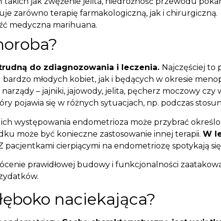
takich jak zwężenie jelita, niedrożność przewodu pok
e zarówno terapię farmakologiczną, jak i chirurgiczną.
eźć medyczna marihuana.
horoba?
 trudną do zdiagnozowania i leczenia.
Najczęściej to
d bardzo młodych kobiet, jak i będących w okresie men
 narządy – jajniki, jajowody, jelita, pęcherz moczowy cz
ry pojawia się w różnych sytuacjach, np. podczas stosu
sca ich występowania endometrioza może przybrać określ
ku może być konieczne zastosowanie innej terapii.
W le
Z pacjentkami cierpiącymi na endometriozę spotykają si
wrócenie prawidłowej budowy i funkcjonalności zaatak
rzydatków.
łęboko naciekająca?