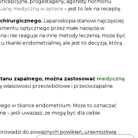
koncepcyjne, progestageny, agonisty hormonu
uanę medyczną w aptece
– jest to lek na receptę.
chirurgicznego.
Laparoskopia stanowi najczęściej
rumentu optycznego przez małe nacięcia w
na i nie reaguje na inne metody leczenia, może być
 tkanki endometrialnej, ale jest to decyzja, którą
 stanu zapalnego, można zastosować
medyczną
ą właściwości przeciwbólowe i przeciwzapalne.
owego w tkance endometrium. Może to oznaczać
 – jeśli uważasz, że mogą być dla ciebie
prowadzi do poważnych powikłań, uniemożliwia