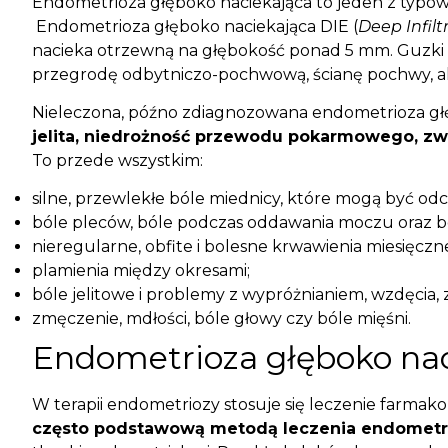
Endometrioza głęboko naciekająca to jeden z typó
Endometrioza głęboko naciekająca DIE (
Deep Infil
nacieka otrzewną na głębokość ponad 5 mm. Guzki maj
przegrodę odbytniczo-pochwową, ścianę pochwy, al
Nieleczona, późno zdiagnozowana endometrioza gł
jelita, niedrożność przewodu pokarmowego, z
To przede wszystkim:
silne, przewlekłe bóle miednicy, które mogą być o
bóle pleców, bóle podczas oddawania moczu oraz b
nieregularne, obfite i bolesne krwawienia miesięczn
plamienia między okresami;
bóle jelitowe i problemy z wypróżnianiem, wzdęcia, 
zmęczenie, mdłości, bóle głowy czy bóle mięśni.
Endometrioza głęboko nac
W terapii endometriozy stosuje się leczenie farmak
często podstawową metodą leczenia endometr