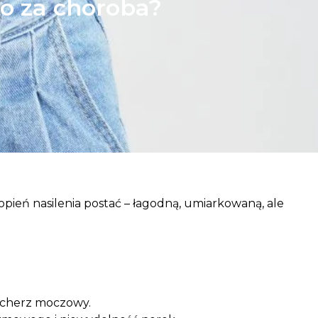
to za choroba?
pień nasilenia postać – łagodną, umiarkowaną, ale
pęcherz moczowy.