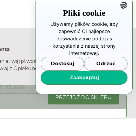
Pliki cookie
Używamy plików cookie, aby
zapewnić Ci najlepsze
doświadczenie podczas
korzystania z naszej strony
enta
Rzecznik Praw Pacjenta
internetowej.
nia i wątpliwości?
Adres
Dostosuj
Odrzuć
iaj z Opiekunem
ul. Młynarska 46
01-171 Warszawa
Zaakceptuj
31 93 66 66
NIP 5252226025
@centrum-mk.pl
Regon 017445217
PRZEJDŹ DO SKLEPU
Kontakt
800 190 590