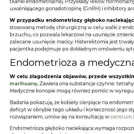
tkanki endometrialnej. Przykłady leków hormonaln
uwalniającego gonadotropinę (GnRH) i inhibitory a
W przypadku endometriozy głęboko naciekające
stosowaną metodę chirurgiczną w celu walki z end
brzuchu, co pozwala lekarzowi na usunięcie zmienio
zalecane usunięcie macicy. Histerektomia jest trwał
pacjentka podejmuje po dokładnym omówieniu sytua
Endometrioza a medyczn
W celu złagodzenia objawów, przede wszystkim
marihuanę
.
Zawiera ona substancje czynne: tetrahy
Medyczne konopie mogą również pomóc w wyregul
Badania pokazują, że kobiety cierpiące na endom
deficyt w obrębie tego układu i konieczność jego st
rozwiązaniem, umów się na konsultację w
centrum 
Endometrioza głęboko naciekająca wymaga rozpozna