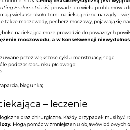
w endometriozy.
Cechą charakterystyczną jest wyjątk
trating Endometriosis
)
prowadzi do wielu problemów zdr
ą wielkość około 1 cm i naciekają różne narządy – więza
e także moczowody, pęcherz moczowy, pojawiają się na
ęboko naciekająca może prowadzić do poważnych powik
wężenie moczowodu, a w konsekwencji niewydolnoś
dczuwane przez większość cyklu m
enstruacyjnego;
óle podczas stosunku płciowego;
e;
zaparcia, biegunka;
iekająca – leczenie
ologiczne oraz chirurgiczne. Każdy przypadek musi być 
iozy.
Mogą pomóc w zmniejszeniu objawów bólowych oraz