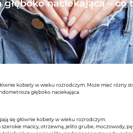
głęboko naciekająca – co 
ównie kobiety w wieku rozrodczym. Może mieć różny sto
endometrioza głęboko naciekająca.
ają się głównie kobiety w wieku rozrodczym.
 szerokie macicy, otrzewną, jelito grube, moczowody, 