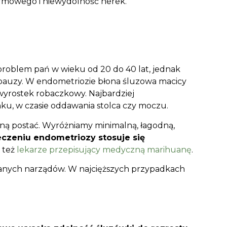
armowego i niewydolność nerek.
 problem pań w wieku od 20 do 40 lat, jednak
opauzy. W endometriozie błona śluzowa macicy
y wyrostek robaczkowy. Najbardziej
nku, w czasie oddawania stolca czy moczu.
oną postać. Wyróżniamy minimalną, łagodną,
czeniu endometriozy stosuje się
ę też
lekarze przepisujący medyczną marihuanę
.
owanych narządów. W najcięższych przypadkach