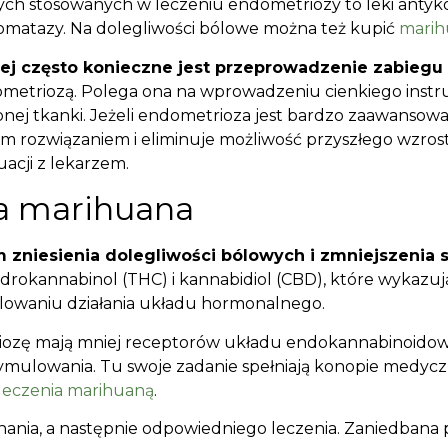
ych stosowanych w leczeniu endometriozy to leki anty
romatazy. Na dolegliwości bólowe można też kupić
marih
j często konieczne jest przeprowadzenie zabiegu 
ometriozą. Polega ona na wprowadzeniu cienkiego inst
nej tkanki. Jeżeli endometrioza jest bardzo zaawansowa
ym rozwiązaniem i eliminuje możliwość przyszłego wzrostu
cji z lekarzem.
a marihuana
 zniesienia dolegliwości bólowych i zmniejszenia
drokannabinol (THC) i kannabidiol (CBD), które wykazuj
owaniu działania układu hormonalnego.
etriozę mają mniej receptorów układu endokannabinoid
ymulowania. Tu swoje zadanie spełniają konopie medyczne
leczenia marihuaną
.
nia, a następnie odpowiedniego leczenia. Zaniedbana 