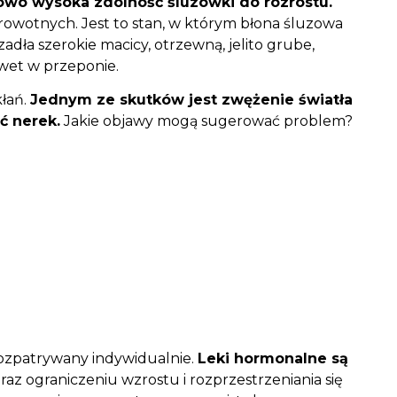
owo wysoka zdolność śluzówki do rozrostu.
owotnych. Jest to stan, w którym błona śluzowa
dła szerokie macicy, otrzewną, jelito grube,
wet w przeponie.
łań.
Jednym ze skutków jest zwężenie światła
ć nerek.
Jakie objawy mogą sugerować problem?
rozpatrywany indywidualnie.
Leki hormonalne są
 ograniczeniu wzrostu i rozprzestrzeniania się