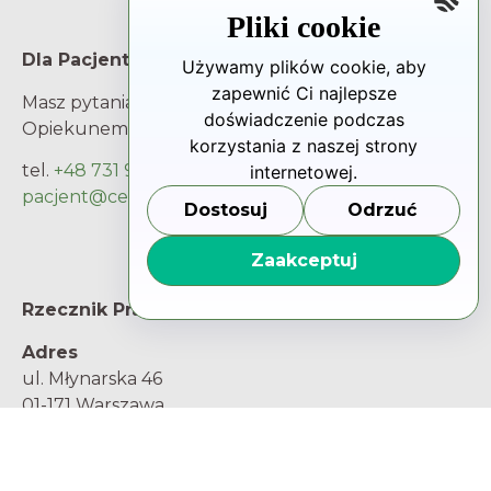
Pliki cookie
Dla Pacjenta
Używamy plików cookie, aby
zapewnić Ci najlepsze
Masz pytania i wątpliwości? Porozmawiaj z
doświadczenie podczas
Opiekunem Pacjenta.
korzystania z naszej strony
tel.
+48 731 93 66 66
internetowej.
pacjent@centrum-mk.pl
Dostosuj
Odrzuć
Zaakceptuj
Rzecznik Praw Pacjenta
Adres
ul. Młynarska 46
01-171 Warszawa
NIP 5252226025
Regon 017445217