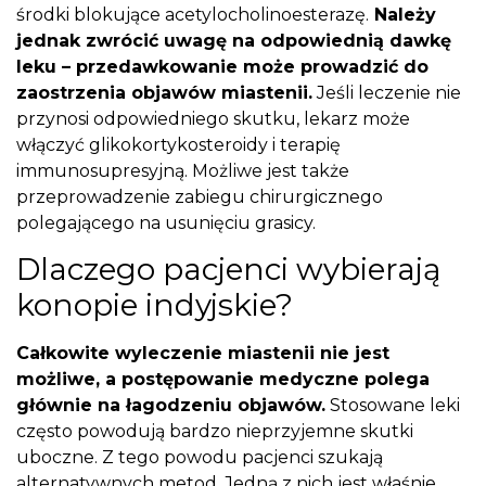
środki blokujące acetylocholinoesterazę.
Należy
jednak zwrócić uwagę na odpowiednią dawkę
leku – przedawkowanie może prowadzić do
zaostrzenia objawów miastenii.
Jeśli leczenie nie
przynosi odpowiedniego skutku, lekarz może
włączyć glikokortykosteroidy i terapię
immunosupresyjną. Możliwe jest także
przeprowadzenie zabiegu chirurgicznego
polegającego na usunięciu grasicy.
Dlaczego pacjenci wybierają
konopie indyjskie?
Całkowite wyleczenie miastenii nie jest
możliwe, a postępowanie medyczne polega
głównie na łagodzeniu objawów.
Stosowane leki
często powodują bardzo nieprzyjemne skutki
uboczne. Z tego powodu pacjenci szukają
alternatywnych metod. Jedną z nich jest właśnie