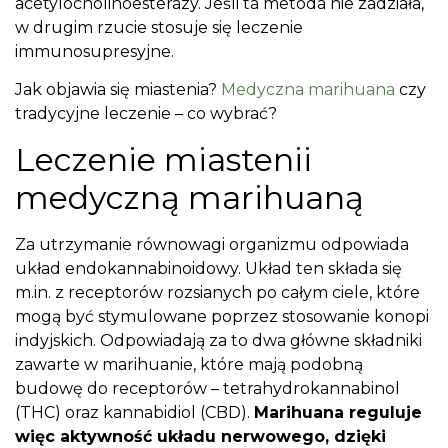
acetylocholinoesterazy. Jeśli ta metoda nie zadziała,
w drugim rzucie stosuje się leczenie
immunosupresyjne.
Jak objawia się miastenia?
Medyczna marihuana
czy
tradycyjne leczenie – co wybrać?
Leczenie miastenii
medyczną marihuaną
Za utrzymanie równowagi organizmu odpowiada
układ endokannabinoidowy. Układ ten składa się
m.in. z receptorów rozsianych po całym ciele, które
mogą być stymulowane poprzez stosowanie konopi
indyjskich. Odpowiadają za to dwa główne składniki
zawarte w marihuanie, które mają podobną
budowę do receptorów – tetrahydrokannabinol
(THC) oraz kannabidiol (CBD).
Marihuana reguluje
więc aktywność układu nerwowego, dzięki